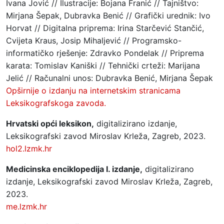
Ivana Jović // Ilustracije: Bojana Franić // Tajništvo:
Mirjana Šepak, Dubravka Benić // Grafički urednik: Ivo
Horvat // Digitalna priprema: Irina Starčević Stančić,
Cvijeta Kraus, Josip Mihaljević // Programsko-
informatičko rješenje: Zdravko Pondelak // Priprema
karata: Tomislav Kaniški // Tehnički crteži: Marijana
Jelić // Računalni unos: Dubravka Benić, Mirjana Šepak
Opširnije o izdanju na internetskim stranicama
Leksikografskoga zavoda.
Hrvatski opći leksikon,
digitalizirano izdanje,
Leksikografski zavod Miroslav Krleža, Zagreb, 2023.
hol2.lzmk.hr
Medicinska enciklopedija I. izdanje,
digitalizirano
izdanje, Leksikografski zavod Miroslav Krleža, Zagreb,
2023.
me.lzmk.hr