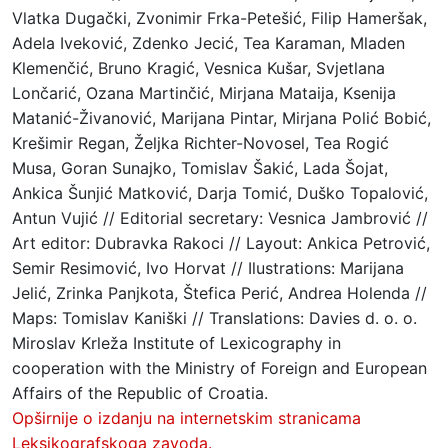
Vlatka Dugački, Zvonimir Frka-Petešić, Filip Hameršak,
Adela Iveković, Zdenko Jecić, Tea Karaman, Mladen
Klemenčić, Bruno Kragić, Vesnica Kušar, Svjetlana
Lončarić, Ozana Martinčić, Mirjana Mataija, Ksenija
Matanić-Živanović, Marijana Pintar, Mirjana Polić Bobić,
Krešimir Regan, Željka Richter-Novosel, Tea Rogić
Musa, Goran Sunajko, Tomislav Šakić, Lada Šojat,
Ankica Šunjić Matković, Darja Tomić, Duško Topalović,
Antun Vujić // Editorial secretary: Vesnica Jambrović //
Art editor: Dubravka Rakoci // Layout: Ankica Petrović,
Semir Resimović, Ivo Horvat // Ilustrations: Marijana
Jelić, Zrinka Panjkota, Štefica Perić, Andrea Holenda //
Maps: Tomislav Kaniški // Translations: Davies d. o. o.
Miroslav Krleža Institute of Lexicography in
cooperation with the Ministry of Foreign and European
Affairs of the Republic of Croatia.
Opširnije o izdanju na internetskim stranicama
Leksikografskoga zavoda.