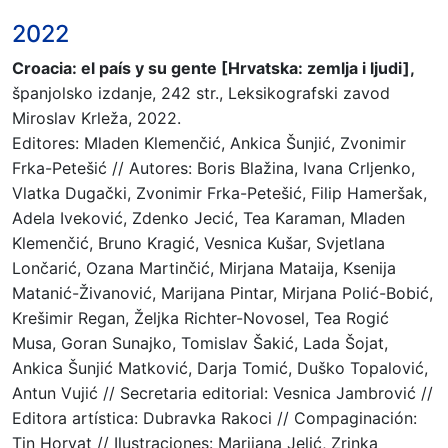
2022
Croacia: el país y su gente [Hrvatska: zemlja i ljudi],
španjolsko izdanje, 242 str., Leksikografski zavod
Miroslav Krleža, 2022.
Editores: Mladen Klemenčić, Ankica Šunjić, Zvonimir
Frka-Petešić // Autores: Boris Blažina, Ivana Crljenko,
Vlatka Dugački, Zvonimir Frka-Petešić, Filip Hameršak,
Adela Iveković, Zdenko Jecić, Tea Karaman, Mladen
Klemenčić, Bruno Kragić, Vesnica Kušar, Svjetlana
Lončarić, Ozana Martinčić, Mirjana Mataija, Ksenija
Matanić-Živanović, Marijana Pintar, Mirjana Polić-Bobić,
Krešimir Regan, Željka Richter-Novosel, Tea Rogić
Musa, Goran Sunajko, Tomislav Šakić, Lada Šojat,
Ankica Šunjić Matković, Darja Tomić, Duško Topalović,
Antun Vujić // Secretaria editorial: Vesnica Jambrović //
Editora artística: Dubravka Rakoci // Compaginación:
Tin Horvat // Ilustraciones: Marijana Jelić, Zrinka