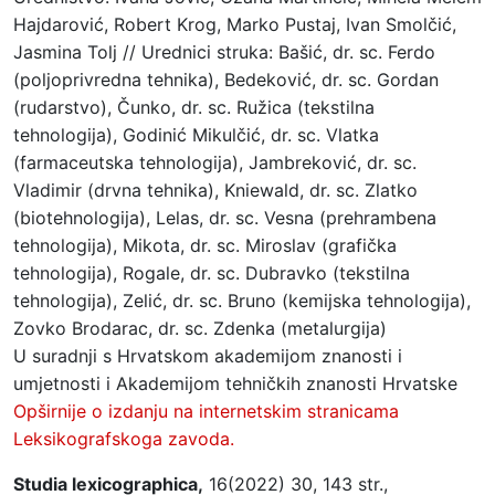
Hajdarović, Robert Krog, Marko Pustaj, Ivan Smolčić,
Jasmina Tolj // Urednici struka: Bašić, dr. sc. Ferdo
(poljoprivredna tehnika), Bedeković, dr. sc. Gordan
(rudarstvo), Čunko, dr. sc. Ružica (tekstilna
tehnologija), Godinić Mikulčić, dr. sc. Vlatka
(farmaceutska tehnologija), Jambreković, dr. sc.
Vladimir (drvna tehnika), Kniewald, dr. sc. Zlatko
(biotehnologija), Lelas, dr. sc. Vesna (prehrambena
tehnologija), Mikota, dr. sc. Miroslav (grafička
tehnologija), Rogale, dr. sc. Dubravko (tekstilna
tehnologija), Zelić, dr. sc. Bruno (kemijska tehnologija),
Zovko Brodarac, dr. sc. Zdenka (metalurgija)
U suradnji s Hrvatskom akademijom znanosti i
umjetnosti i Akademijom tehničkih znanosti Hrvatske
Opširnije o izdanju na internetskim stranicama
Leksikografskoga zavoda.
Studia lexicographica,
16(2022) 30, 143 str.,