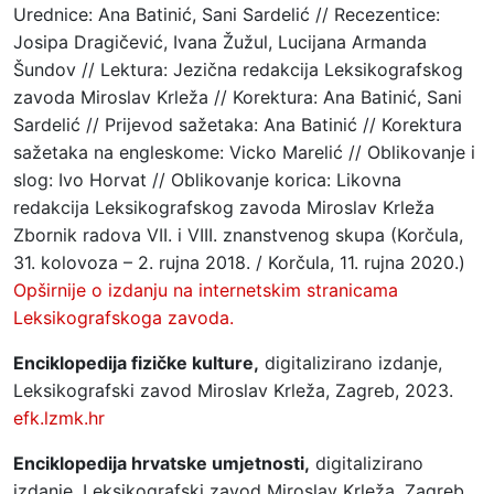
Urednice: Ana Batinić, Sani Sardelić // Recezentice:
Josipa Dragičević, Ivana Žužul, Lucijana Armanda
Šundov // Lektura: Jezična redakcija Leksikografskog
zavoda Miroslav Krleža // Korektura: Ana Batinić, Sani
Sardelić // Prijevod sažetaka: Ana Batinić // Korektura
sažetaka na engleskome: Vicko Marelić // Oblikovanje i
slog: Ivo Horvat // Oblikovanje korica: Likovna
redakcija Leksikografskog zavoda Miroslav Krleža
Zbornik radova VII. i VIII. znanstvenog skupa (Korčula,
31. kolovoza – 2. rujna 2018. / Korčula, 11. rujna 2020.)
Opširnije o izdanju na internetskim stranicama
Leksikografskoga zavoda.
Enciklopedija fizičke kulture,
digitalizirano izdanje,
Leksikografski zavod Miroslav Krleža, Zagreb, 2023.
efk.lzmk.hr
Enciklopedija hrvatske umjetnosti,
digitalizirano
izdanje, Leksikografski zavod Miroslav Krleža, Zagreb,