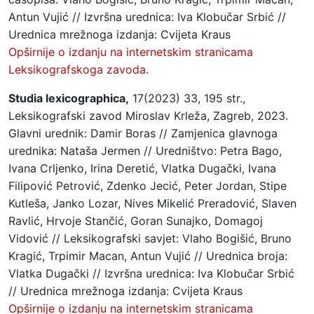
Antun Vujić // Izvršna urednica: Iva Klobučar Srbić //
Urednica mrežnoga izdanja: Cvijeta Kraus
Opširnije o izdanju na internetskim stranicama
Leksikografskoga zavoda.
Studia lexicographica,
17(2023) 33, 195 str.,
Leksikografski zavod Miroslav Krleža, Zagreb, 2023.
Glavni urednik: Damir Boras // Zamjenica glavnoga
urednika: Nataša Jermen // Uredništvo: Petra Bago,
Ivana Crljenko, Irina Deretić, Vlatka Dugački, Ivana
Filipović Petrović, Zdenko Jecić, Peter Jordan, Stipe
Kutleša, Janko Lozar, Nives Mikelić Preradović, Slaven
Ravlić, Hrvoje Stančić, Goran Sunajko, Domagoj
Vidović // Leksikografski savjet: Vlaho Bogišić, Bruno
Kragić, Trpimir Macan, Antun Vujić // Urednica broja:
Vlatka Dugački // Izvršna urednica: Iva Klobučar Srbić
// Urednica mrežnoga izdanja: Cvijeta Kraus
Opširnije o izdanju na internetskim stranicama