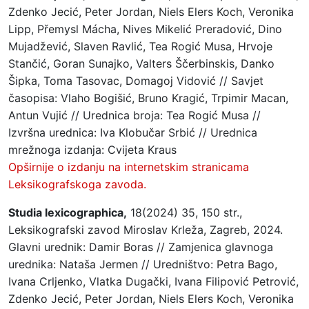
Zdenko Jecić, Peter Jordan, Niels Elers Koch, Veronika
Lipp, Přemysl Mácha, Nives Mikelić Preradović, Dino
Mujadžević, Slaven Ravlić, Tea Rogić Musa, Hrvoje
Stančić, Goran Sunajko, Valters Ščerbinskis, Danko
Šipka, Toma Tasovac, Domagoj Vidović // Savjet
časopisa: Vlaho Bogišić, Bruno Kragić, Trpimir Macan,
Antun Vujić // Urednica broja: Tea Rogić Musa //
Izvršna urednica: Iva Klobučar Srbić // Urednica
mrežnoga izdanja: Cvijeta Kraus
Opširnije o izdanju na internetskim stranicama
Leksikografskoga zavoda.
Studia lexicographica,
18(2024) 35, 150 str.,
Leksikografski zavod Miroslav Krleža, Zagreb, 2024.
Glavni urednik: Damir Boras // Zamjenica glavnoga
urednika: Nataša Jermen // Uredništvo: Petra Bago,
Ivana Crljenko, Vlatka Dugački, Ivana Filipović Petrović,
Zdenko Jecić, Peter Jordan, Niels Elers Koch, Veronika