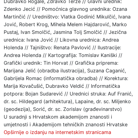
Dubravko Rogale, Zdravko Terze // Glavni urednik:
Zdenko Jecić // Pomoćnica glavnog urednika: Ozana
Martinčić // Uredništvo: Vlatka Godinić Mikulčić, Ivana
Jović, Robert Krog, Mihela Melem Hajdarović, Marko
Pustaj, Ivan Smolčić, Jasmina Tolj Smolčić // Jezična
urednica: Ivana Jović // Likovna urednica: Andrea
Holenda // Tajništvo: Renata Pavlović // Ilustracije:
Andrea Holenda // Kartografija: Tomislav Kaniški //
Grafički urednik: Tin Horvat // Grafička priprema:
Marijana Jelić (obradba ilustracija), Suzana Caganić,
Gabrijela Romac (informatička obradba) // Korektura:
Marija Kovačušić, Dubravko Veldić // Informatička
potpora: Bojan Sudarević // Urednici struka: Auf Franić,
dr. sc. Hildegard (arhitektura), Lapaine, dr. sc. Miljenko
(geodezija), Sorić, dr. sc. Zorislav (građevinarstvo)
U suradnji s Hrvatskom akademijom znanosti i
umjetnosti i Akademijom tehničkih znanosti Hrvatske
Opširnije o izdanju na internetskim stranicama