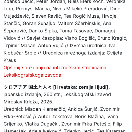
Zdenko Jecić, Peter Jordan, Niels Elers Koch, Veronika
Lipp, Přemysl Mácha, Nives Mikelić Preradović, Dino
Mujadžević, Slaven Ravlić, Tea Rogić Musa, Hrvoje
Stančić, Goran Sunajko, Valters Ščerbinskis, Ana
Šeparović, Danko Šipka, Toma Tasovac, Domagoj
Vidović // Savjet časopisa: Vlaho Bogišić, Bruno Kragić,
Trpimir Macan, Antun Vujić // Izvršna urednica: Iva
Klobučar Srbić // Urednica mrežnoga izdanja: Cvijeta
Kraus
Opširnije o izdanju na internetskim stranicama
Leksikografskoga zavoda.
クロアチア 国土と人々 [Hrvatska: zemlja i ljudi],
japansko izdanje, 260 str., Leksikografski zavod
Miroslav Krleža, 2025.
Urednici: Mladen Klemenčić, Ankica Šunjić, Zvonimir
Frka-Petešić // Autori tekstova: Boris Blažina, Ivana
Crljenko, Vlatka Dugački, Zvonimir Frka-Petešić, Filip
Hameršak, Adela Iveković, Zdenko Jecić, Tea Karaman,