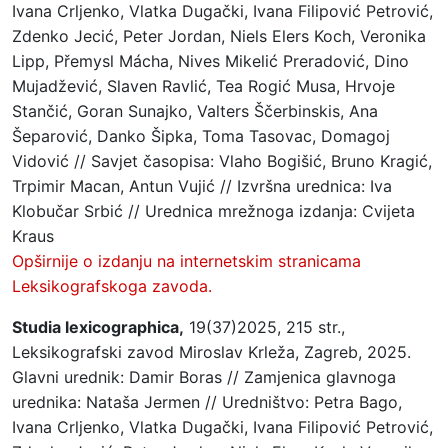
Ivana Crljenko, Vlatka Dugački, Ivana Filipović Petrović,
Zdenko Jecić, Peter Jordan, Niels Elers Koch, Veronika
Lipp, Přemysl Mácha, Nives Mikelić Preradović, Dino
Mujadžević, Slaven Ravlić, Tea Rogić Musa, Hrvoje
Stančić, Goran Sunajko, Valters Ščerbinskis, Ana
Šeparović, Danko Šipka, Toma Tasovac, Domagoj
Vidović // Savjet časopisa: Vlaho Bogišić, Bruno Kragić,
Trpimir Macan, Antun Vujić // Izvršna urednica: Iva
Klobučar Srbić // Urednica mrežnoga izdanja: Cvijeta
Kraus
Opširnije o izdanju na internetskim stranicama
Leksikografskoga zavoda.
Studia lexicographica,
19(37)2025, 215 str.,
Leksikografski zavod Miroslav Krleža, Zagreb, 2025.
Glavni urednik: Damir Boras // Zamjenica glavnoga
urednika: Nataša Jermen // Uredništvo: Petra Bago,
Ivana Crljenko, Vlatka Dugački, Ivana Filipović Petrović,