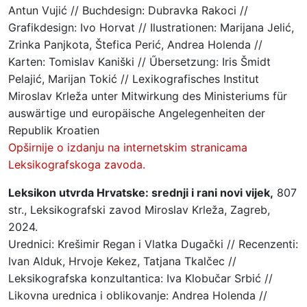
Antun Vujić // Buchdesign: Dubravka Rakoci //
Grafikdesign: Ivo Horvat // Ilustrationen: Marijana Jelić,
Zrinka Panjkota, Štefica Perić, Andrea Holenda //
Karten: Tomislav Kaniški // Űbersetzung: Iris Šmidt
Pelajić, Marijan Tokić // Lexikografisches Institut
Miroslav Krleža unter Mitwirkung des Ministeriums für
auswärtige und europäische Angelegenheiten der
Republik Kroatien
Opširnije o izdanju na internetskim stranicama
Leksikografskoga zavoda.
Leksikon utvrda Hrvatske: srednji i rani novi vijek,
807
str., Leksikografski zavod Miroslav Krleža, Zagreb,
2024.
Urednici: Krešimir Regan i Vlatka Dugački // Recenzenti:
Ivan Alduk, Hrvoje Kekez, Tatjana Tkalčec //
Leksikografska konzultantica: Iva Klobučar Srbić //
Likovna urednica i oblikovanje: Andrea Holenda //