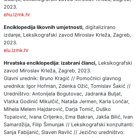
2023.
ehu.lzmk.hr
Enciklopedija likovnih umjetnosti,
digitalizirano
izdanje, Leksikografski zavod Miroslav Krleža, Zagreb,
2023.
elu.lzmk.hr
Hrvatska enciklopedija: izabrani članci,
Leksikografski
zavod Miroslav Krleža, Zagreb, 2023.
Glavni urednik: Bruno Kragić // Pomoćnici glavnog
urednika: Igor Hofman, Zdenka Ožić, Tomislav Šakić //
Uredništvo: Antonijela Bogutovac, Jadranka Buljat,
Vlatka Godinić Mikulčić, Nataša Jermen, Karla Lončar,
Mihela Melem Hajdarović, Darja Tomić, Duško
Topalović, Ivana Crljenko, Ema Bakran, Jakša Bilić, Ivan
Samardžija, Filip Šimunjak // Leksikografski konzultanti:
Sanja Fabijanić, Slaven Ravlić // Jezično uredništvo: