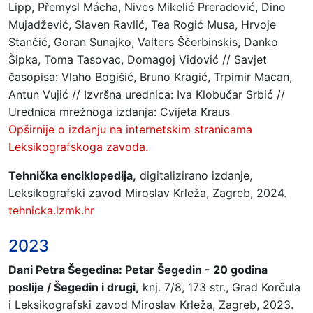
Lipp, Přemysl Mácha, Nives Mikelić Preradović, Dino
Mujadžević, Slaven Ravlić, Tea Rogić Musa, Hrvoje
Stančić, Goran Sunajko, Valters Ščerbinskis, Danko
Šipka, Toma Tasovac, Domagoj Vidović // Savjet
časopisa: Vlaho Bogišić, Bruno Kragić, Trpimir Macan,
Antun Vujić // Izvršna urednica: Iva Klobučar Srbić //
Urednica mrežnoga izdanja: Cvijeta Kraus
Opširnije o izdanju na internetskim stranicama
Leksikografskoga zavoda.
Tehnička enciklopedija,
digitalizirano izdanje,
Leksikografski zavod Miroslav Krleža, Zagreb, 2024.
tehnicka.lzmk.hr
2023
Dani Petra Šegedina: Petar Šegedin - 20 godina
poslije / Šegedin i drugi,
knj. 7/8, 173 str., Grad Korčula
i Leksikografski zavod Miroslav Krleža, Zagreb, 2023.