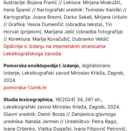
Ilustracije: Bojana Franić // Lektura: Mirjana Mrakužić,
Irena Španić // Kartografski urednik: Tomislav Kaniški //
Kartografija: Joana Brezni, Darko Sekeli, Mirjana Uršulin
// Grafika: Vesna Dumenčić (obradba teksta), Tin
Horvat (prijelom), Marijana Jelić (obradba fotografija)
// Korektura: Marija Kovačušić, Dubravko Veldić
Opširnije o izdanju na internetskim stranicama
Leksikografskoga zavoda.
Pomorska enciklopedija I. izdanje,
digitalizirano
izdanje, Leksikografski zavod Miroslav Krleža, Zagreb,
2024.
pomorska-1.lzmk.hr
Studia lexicographica,
18(2024) 34, 281 str.,
Leksikografski zavod Miroslav Krleža, Zagreb, 2024.
Glavni urednik: Damir Boras // Zamjenica glavnoga
urednika: Nataša Jermen // Uredništvo: Petra Bago,
Ivana Crljenko, Vlatka Dugački, Ivana Filipović Petrović,