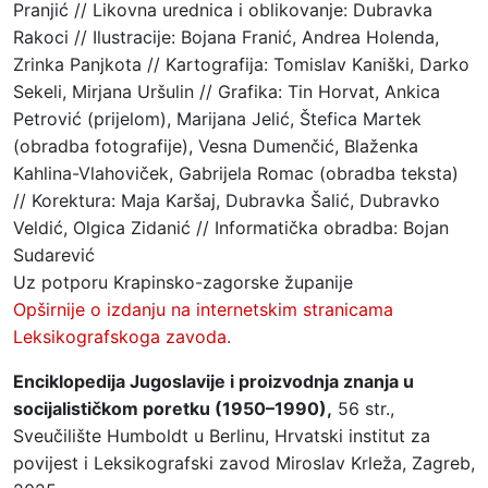
Pranjić // Likovna urednica i oblikovanje: Dubravka
Rakoci // Ilustracije: Bojana Franić, Andrea Holenda,
Zrinka Panjkota // Kartografija: Tomislav Kaniški, Darko
Sekeli, Mirjana Uršulin // Grafika: Tin Horvat, Ankica
Petrović (prijelom), Marijana Jelić, Štefica Martek
(obradba fotografije), Vesna Dumenčić, Blaženka
Kahlina-Vlahoviček, Gabrijela Romac (obradba teksta)
// Korektura: Maja Karšaj, Dubravka Šalić, Dubravko
Veldić, Olgica Zidanić // Informatička obradba: Bojan
Sudarević
Uz potporu Krapinsko-zagorske županije
Opširnije o izdanju na internetskim stranicama
Leksikografskoga zavoda.
Enciklopedija Jugoslavije i proizvodnja znanja u
socijalističkom poretku (1950–1990),
56 str.,
Sveučilište Humboldt u Berlinu, Hrvatski institut za
povijest i Leksikografski zavod Miroslav Krleža, Zagreb,