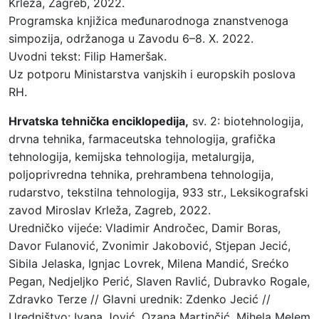
Krleža, Zagreb, 2022.
Programska knjižica međunarodnoga znanstvenoga
simpozija, održanoga u Zavodu 6–8. X. 2022.
Uvodni tekst: Filip Hameršak.
Uz potporu Ministarstva vanjskih i europskih poslova
RH.
Hrvatska tehnička enciklopedija,
sv. 2: biotehnologija,
drvna tehnika, farmaceutska tehnologija, grafička
tehnologija, kemijska tehnologija, metalurgija,
poljoprivredna tehnika, prehrambena tehnologija,
rudarstvo, tekstilna tehnologija, 933 str., Leksikografski
zavod Miroslav Krleža, Zagreb, 2022.
Uredničko vijeće: Vladimir Andročec, Damir Boras,
Davor Fulanović, Zvonimir Jakobović, Stjepan Jecić,
Sibila Jelaska, Ignjac Lovrek, Milena Mandić, Srećko
Pegan, Nedjeljko Perić, Slaven Ravlić, Dubravko Rogale,
Zdravko Terze // Glavni urednik: Zdenko Jecić //
Uredništvo: Ivana Jović, Ozana Martinčić, Mihela Melem