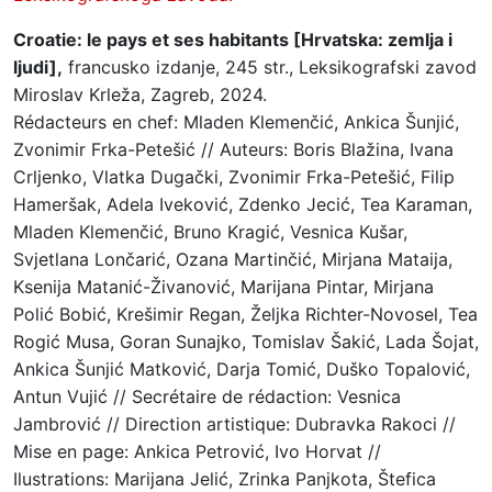
Croatie: le pays et ses habitants [Hrvatska: zemlja i
ljudi],
francusko izdanje, 245 str., Leksikografski zavod
Miroslav Krleža, Zagreb, 2024.
Rédacteurs en chef: Mladen Klemenčić, Ankica Šunjić,
Zvonimir Frka-Petešić // Auteurs: Boris Blažina, Ivana
Crljenko, Vlatka Dugački, Zvonimir Frka-Petešić, Filip
Hameršak, Adela Iveković, Zdenko Jecić, Tea Karaman,
Mladen Klemenčić, Bruno Kragić, Vesnica Kušar,
Svjetlana Lončarić, Ozana Martinčić, Mirjana Mataija,
Ksenija Matanić-Živanović, Marijana Pintar, Mirjana
Polić Bobić, Krešimir Regan, Željka Richter-Novosel, Tea
Rogić Musa, Goran Sunajko, Tomislav Šakić, Lada Šojat,
Ankica Šunjić Matković, Darja Tomić, Duško Topalović,
Antun Vujić // Secrétaire de rédaction: Vesnica
Jambrović // Direction artistique: Dubravka Rakoci //
Mise en page: Ankica Petrović, Ivo Horvat //
Ilustrations: Marijana Jelić, Zrinka Panjkota, Štefica