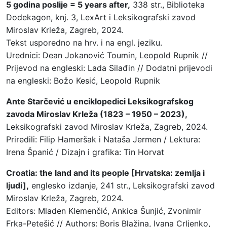
5 godina poslije = 5 years after,
338 str., Biblioteka
Dodekagon, knj. 3, LexArt i Leksikografski zavod
Miroslav Krleža, Zagreb, 2024.
Tekst usporedno na hrv. i na engl. jeziku.
Urednici: Dean Jokanović Toumin, Leopold Rupnik //
Prijevod na engleski: Lada Silađin // Dodatni prijevodi
na engleski: Božo Kesić, Leopold Rupnik
Ante Starčević u enciklopedici Leksikografskog
zavoda Miroslav Krleža (1823 – 1950 – 2023),
Leksikografski zavod Miroslav Krleža, Zagreb, 2024.
Priredili: Filip Hameršak i Nataša Jermen / Lektura:
Irena Španić / Dizajn i grafika: Tin Horvat
Croatia: the land and its people [Hrvatska: zemlja i
ljudi],
englesko izdanje, 241 str., Leksikografski zavod
Miroslav Krleža, Zagreb, 2024.
Editors: Mladen Klemenčić, Ankica Šunjić, Zvonimir
Frka-Petešić // Authors: Boris Blažina, Ivana Crljenko,