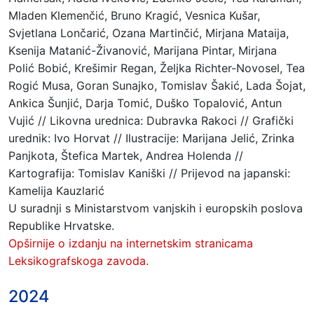
Mladen Klemenčić, Bruno Kragić, Vesnica Kušar,
Svjetlana Lončarić, Ozana Martinčić, Mirjana Mataija,
Ksenija Matanić-Živanović, Marijana Pintar, Mirjana
Polić Bobić, Krešimir Regan, Željka Richter-Novosel, Tea
Rogić Musa, Goran Sunajko, Tomislav Šakić, Lada Šojat,
Ankica Šunjić, Darja Tomić, Duško Topalović, Antun
Vujić // Likovna urednica: Dubravka Rakoci // Grafički
urednik: Ivo Horvat // Ilustracije: Marijana Jelić, Zrinka
Panjkota, Štefica Martek, Andrea Holenda //
Kartografija: Tomislav Kaniški // Prijevod na japanski:
Kamelija Kauzlarić
U suradnji s Ministarstvom vanjskih i europskih poslova
Republike Hrvatske.
Opširnije o izdanju na internetskim stranicama
Leksikografskoga zavoda.
2024