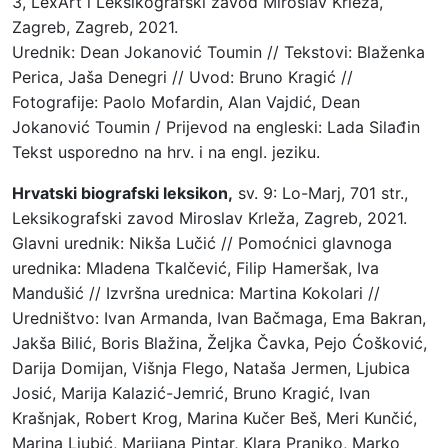
3, LexArt i Leksikografski zavod Miroslav Krleža,
Zagreb, Zagreb, 2021.
Urednik: Dean Jokanović Toumin // Tekstovi: Blaženka
Perica, Jaša Denegri // Uvod: Bruno Kragić //
Fotografije: Paolo Mofardin, Alan Vajdić, Dean
Jokanović Toumin / Prijevod na engleski: Lada Silađin
Tekst usporedno na hrv. i na engl. jeziku.
Hrvatski biografski leksikon,
sv. 9: Lo-Marj, 701 str.,
Leksikografski zavod Miroslav Krleža, Zagreb, 2021.
Glavni urednik: Nikša Lučić // Pomoćnici glavnoga
urednika: Mladena Tkalčević, Filip Hameršak, Iva
Mandušić // Izvršna urednica: Martina Kokolari //
Uredništvo: Ivan Armanda, Ivan Bačmaga, Ema Bakran,
Jakša Bilić, Boris Blažina, Željka Čavka, Pejo Ćošković,
Darija Domijan, Višnja Flego, Nataša Jermen, Ljubica
Josić, Marija Kalazić-Jemrić, Bruno Kragić, Ivan
Krašnjak, Robert Krog, Marina Kučer Beš, Meri Kunčić,
Marina Ljubić, Marijana Pintar, Klara Pranjko, Marko