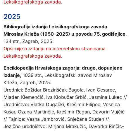
Leksikografskoga zavoda.
2025
Bibliografija izdanja Leksikografskoga zavoda
Miroslav Krleža (1950–2025) u povodu 75. godišnjice,
134 str., Zagreb, 2025.
Opširnije o izdanju na internetskim stranicama
Leksikografskoga zavoda.
Enciklopedija Hrvatskoga zagorja: drugo, dopunjeno
izdanje,
1039 str., Leksikografski zavod Miroslav
Krleža, Zagreb, 2025.
Urednici: Božidar Brezinščak Bagola, Ivan Cesarec,
Mladen Klemenčić, Iva Klobučar Srbić, Jasmina Lukec //
Uredništvo: Vlatka Dugački, Krešimir Filipec, Vesnica
Kušar, Ozana Martinčić, Krešimir Regan, Davorin Vujčić
// Tajnice: Vesna Jambrović, Snježana Studen //
Jezično uredništvo: Mirjana Mrakužić, Davorka Rinčić-