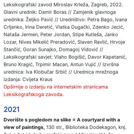
Leksikografski zavod Miroslav Krleža, Zagreb, 2022.
Glavni urednik: Damir Boras // Zamjenik glavnoga
urednika: Željko Pavić // Uredništvo: Petra Bago, Ivana
Crljenko, Irina Deretić, Vlatka Dugački, Zdenko Jecić,
Nataša Jermen, Peter Jordan, Stipe Kutleša, Janko
Lozar, Nives Mikelić Preradović, Slaven Ravlić, Hrvoje
Stančić, Goran Sunajko, Domagoj Vidović //
Leksikografski savjet: Vlaho Bogišić, Davor Kapetanić,
Bruno Kragić, Trpimir Macan, Antun Vujić // Izvršna
urednica: Iva Klobučar Srbić // Urednica mrežnoga
izdanja: Cvijeta Kraus
Opširnije o izdanju na internetskim stranicama
Leksikografskoga zavoda.
2021
Dvorište s pogledom na slike = A courtyard with a
view of paintings,
130 str., Biblioteka Dodekagon, knj.