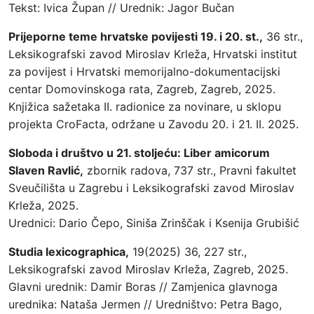
Tekst: Ivica Župan // Urednik: Jagor Bučan
Prijeporne teme hrvatske povijesti 19. i 20. st.,
36 str.,
Leksikografski zavod Miroslav Krleža, Hrvatski institut
za povijest i Hrvatski memorijalno-dokumentacijski
centar Domovinskoga rata, Zagreb, Zagreb, 2025.
Knjižica sažetaka II. radionice za novinare, u sklopu
projekta CroFacta, održane u Zavodu 20. i 21. II. 2025.
Sloboda i društvo u 21. stoljeću: Liber amicorum
Slaven Ravlić,
zbornik radova, 737 str., Pravni fakultet
Sveučilišta u Zagrebu i Leksikografski zavod Miroslav
Krleža, 2025.
Urednici: Dario Čepo, Siniša Zrinščak i Ksenija Grubišić
Studia lexicographica,
19(2025) 36, 227 str.,
Leksikografski zavod Miroslav Krleža, Zagreb, 2025.
Glavni urednik: Damir Boras // Zamjenica glavnoga
urednika: Nataša Jermen // Uredništvo: Petra Bago,