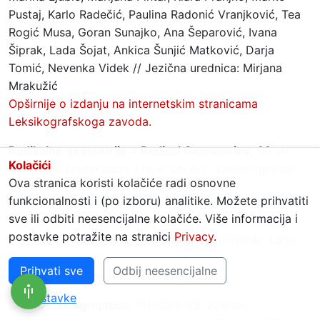
Pustaj, Karlo Radečić, Paulina Radonić Vranjković, Tea
Rogić Musa, Goran Sunajko, Ana Šeparović, Ivana
Šiprak, Lada Šojat, Ankica Šunjić Matković, Darja
Tomić, Nevenka Videk // Jezična urednica: Mirjana
Mrakužić
Opširnije o izdanju na internetskim stranicama
Leksikografskoga zavoda.
Radikalne geometrije = Radical Geometries,
98 str.,
Kolačići
Biblioteka Dodekagon, knj. 4, LexArt i Leksikografski
Ova stranica koristi kolačiće radi osnovne
zavod Miroslav Krleža, Zagreb, 2021.
funkcionalnosti i (po izboru) analitike. Možete prihvatiti
Autor: Tomislav Pavelić // Urednik: Dean Jokanović
sve ili odbiti neesencijalne kolačiće. Više informacija i
Toumin // Fotografije: Stipe Surać, Paolo Mofardin,
postavke potražite na stranici
Privacy
.
Dean Jokanović Toumin // Prijevod na engleski: Lada
Silađin
Prihvati sve
Odbij neesencijalne
Tekst usporedno na hrv. i na engl. jeziku.
Postavke
Studia lexicographica,
15(2021) 28, 226 str.,