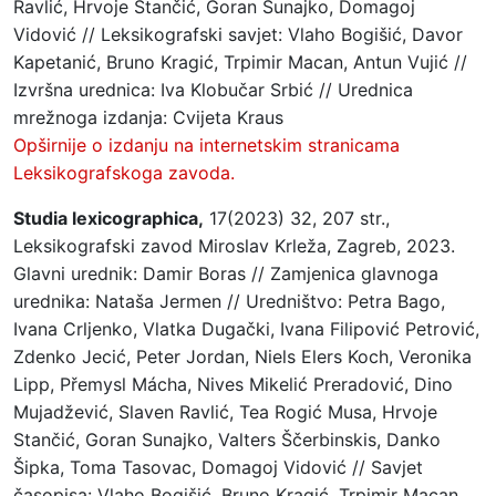
Ravlić, Hrvoje Stančić, Goran Sunajko, Domagoj
Vidović // Leksikografski savjet: Vlaho Bogišić, Davor
Kapetanić, Bruno Kragić, Trpimir Macan, Antun Vujić //
Izvršna urednica: Iva Klobučar Srbić // Urednica
mrežnoga izdanja: Cvijeta Kraus
Opširnije o izdanju na internetskim stranicama
Leksikografskoga zavoda.
Studia lexicographica,
17(2023) 32, 207 str.,
Leksikografski zavod Miroslav Krleža, Zagreb, 2023.
Glavni urednik: Damir Boras // Zamjenica glavnoga
urednika: Nataša Jermen // Uredništvo: Petra Bago,
Ivana Crljenko, Vlatka Dugački, Ivana Filipović Petrović,
Zdenko Jecić, Peter Jordan, Niels Elers Koch, Veronika
Lipp, Přemysl Mácha, Nives Mikelić Preradović, Dino
Mujadžević, Slaven Ravlić, Tea Rogić Musa, Hrvoje
Stančić, Goran Sunajko, Valters Ščerbinskis, Danko
Šipka, Toma Tasovac, Domagoj Vidović // Savjet
časopisa: Vlaho Bogišić, Bruno Kragić, Trpimir Macan,