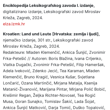
Enciklopedija Leksikografskog zavoda I. izdanje,
digitalizirano izdanje, Leksikografski zavod Miroslav
Krleža, Zagreb, 2024.
elza.lzmk.hr
Kroatien: Land und Leute [Hrvatska: zemlja i ljudi],
njemačko izdanje, 301 str., Leksikografski zavod
Miroslav Krleža, Zagreb, 2024.
Redakteure: Mladen Klemenčić, Ankica Šunjić, Zvonimir
Frka-Petešić // Autoren: Boris Blažina, Ivana Crljenko,
Vlatka Dugački, Zvonimir Frka-Petešić, Filip Hameršak,
Adela Iveković, Zdenko Jecić, Tea Karaman, Mladen
Klemenčić, Bruno Kragić, Vesnica Kušar, Svjetlana
Lončarić, Ozana Martinčić, Mirjana Mataija, Ksenija
Matanić-Živanović, Marijana Pintar, Mirjana Polić Bobić,
Krešimir Regan, Željka Richter-Novosel, Tea Rogić
Musa, Goran Sunajko, Tomislav Šakić, Lada Šojat,
Ankica Šunjić Matković, Darja Tomić, Duško Topalović,