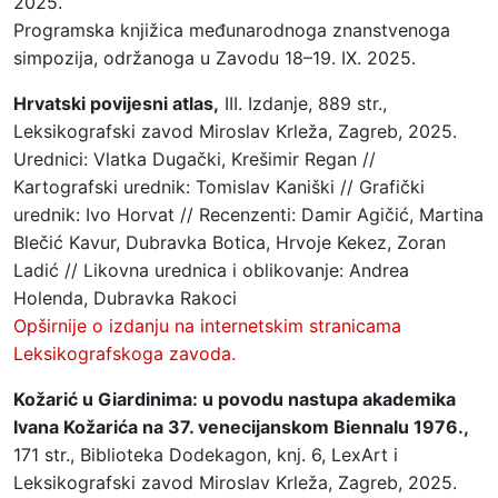
2025.
Programska knjižica međunarodnoga znanstvenoga
simpozija, održanoga u Zavodu 18–19. IX. 2025.
Hrvatski povijesni atlas,
III. Izdanje, 889 str.,
Leksikografski zavod Miroslav Krleža, Zagreb, 2025.
Urednici: Vlatka Dugački, Krešimir Regan //
Kartografski urednik: Tomislav Kaniški // Grafički
urednik: Ivo Horvat // Recenzenti: Damir Agičić, Martina
Blečić Kavur, Dubravka Botica, Hrvoje Kekez, Zoran
Ladić // Likovna urednica i oblikovanje: Andrea
Holenda, Dubravka Rakoci
Opširnije o izdanju na internetskim stranicama
Leksikografskoga zavoda.
Kožarić u Giardinima: u povodu nastupa akademika
Ivana Kožarića na 37. venecijanskom Biennalu 1976.,
171 str., Biblioteka Dodekagon, knj. 6, LexArt i
Leksikografski zavod Miroslav Krleža, Zagreb, 2025.